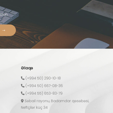
olun
Əlaqə
(+994 50) 290-10-18
(+994 50) 667-08-36
(+994 55) 653-83-79
Səbail rayonu, Badamdar qəsəbəsi,
Neftçilər küç 34