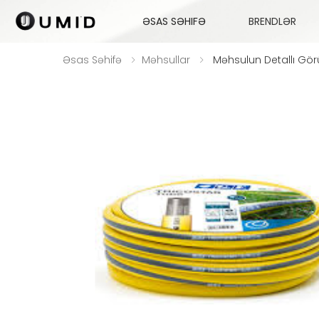
ƏSAS SƏHIFƏ
BRENDLƏR
Əsas Səhifə
Məhsullar
Məhsulun Detallı Gö