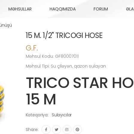
MƏHSULLAR
HAQQIMIZDA
FORUM
ƏL
rünüşü
15 M. 1/2" TRICOGI HOSE
G.F.
Məhsul Kodu: GF80007011
Məhsul Tipi: Su çiləyən, qazon sulayan
TRICO STAR HO
15 M
Kateqoriya:
Sulayıcılar
Share: