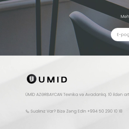
Məh
ÜMİD AZƏRBAYCAN Texnika və Avadanlıq. 10 ildən artıqd
Sualınız Var? Bizə Zəng Edin
+994 50 290 10 18