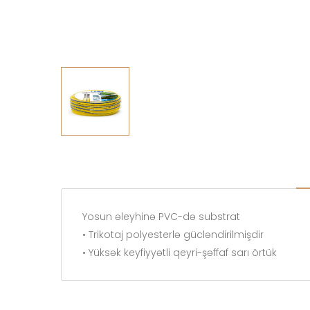
Yosun əleyhinə PVC-də substrat
• Trikotaj polyesterlə gücləndirilmişdir
• Yüksək keyfiyyətli qeyri-şəffaf sarı örtük