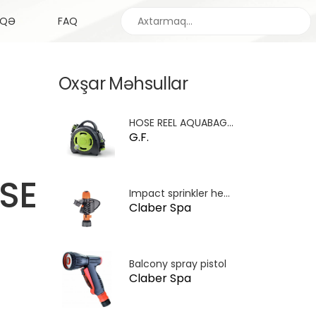
Search
AQƏ
FAQ
Oxşar Məhsullar
HOSE REEL AQUABAG MAXI LIME
G.F.
SE
Impact sprinkler head F. 3/4
Claber Spa
Balcony spray pistol
Claber Spa