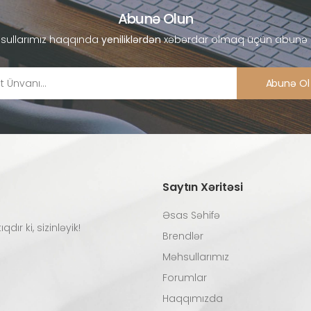
Abunə Olun
sullarımız haqqında
yeniliklərdən
xəbərdar olmaq üçün abunə 
Abunə Ol
Saytın Xəritəsi
Əsas Səhifə
ır ki, sizinləyik!
Brendlər
Məhsullarımız
Forumlar
Haqqımızda