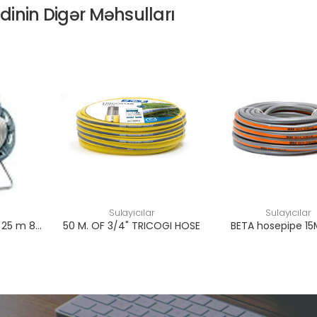
ndinin Digər Məhsulları
Sulayıcılar
Sulayıcılar
Kit CONCEPT READY 25 m 8004779015670
50 M. OF 3/4" TRICOGI HOSE
BETA hosepipe 15